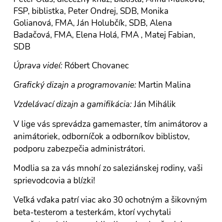
FSP, biblistka, Peter Ondrej, SDB, Monika
Golianová, FMA, Ján Holubčík, SDB, Alena
Badačová, FMA, Elena Holá, FMA , Matej Fabian,
SDB
Úprava videí:
Róbert Chovanec
Grafický dizajn a programovanie:
Martin Malina
Vzdelávací dizajn a gamifikácia:
Ján Mihálik
V lige vás sprevádza gamemaster, tím animátorov a
animátoriek, odborníčok a odborníkov biblistov,
podporu zabezpečia administrátori.
Modlia sa za vás mnohí zo saleziánskej rodiny, vaši
sprievodcovia a blízki!
Veľká vďaka patrí viac ako 30 ochotným a šikovným
beta-testerom a testerkám, ktorí vychytali