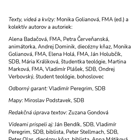
Texty, videá a kvízy:
Monika Golianová, FMA (ed.) a
kolektív autorov a autoriek:
Alena Badačová, FMA, Petra Červeňanská,
animátorka, Andrej Dominik, diecézny kňaz, Monika
Golianová, FMA, Elena Holá, FMA, Ján Holubčík,
SDB, Mária Králiková, študentka teológie, Martina
Marková, FMA, Vladimír Plášek, SDB, Ondrej
Verbovský, študent teológie, bohoslovec
Odborný garant:
Vladimír Peregrim, SDB
Mapy:
Miroslav Podstavek, SDB
Redakčná úprava textov:
Zuzana Gondová
Videami prispeli aj:
Ján Bendík, SDB, Vladimír
Peregrim, SDB, biblista, Peter Stellmach, SDB,
Peter Olas, diecézny kňaz, biblista, Anna Mátiková,